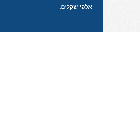
אלפי שקלים
.
סניף תל אביב: 03-6394333
סניפים בפרי