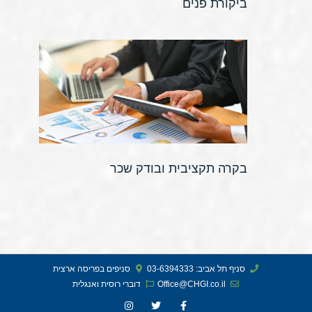
ביקורת פנים
בקרה תקציבית ובודק שכר
סניף תל אביב: 03-6394333
סניפים בפריסה ארצית
Office@CHGI.co.il
דוברי רוסית ואנגלית​